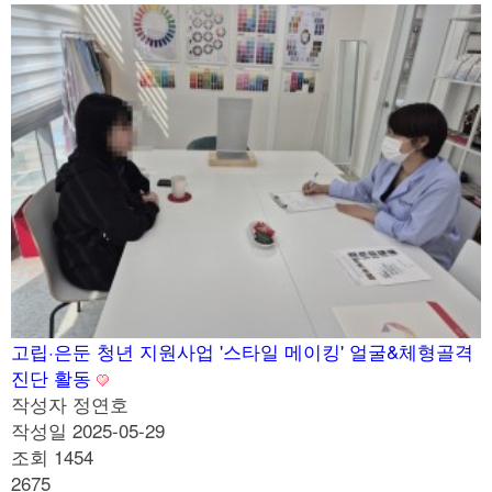
고립·은둔 청년 지원사업 '스타일 메이킹' 얼굴&체형골격
진단 활동
작성자
정연호
작성일
2025-05-29
조회
1454
2675