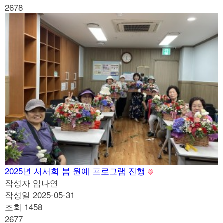
2678
2025년 서서희 봄 원예 프로그램 진행
작성자
임나연
작성일
2025-05-31
조회
1458
2677