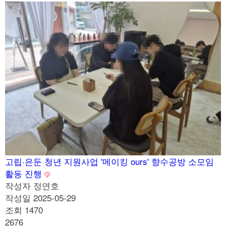
고립·은둔 청년 지원사업 '메이킹 ours' 향수공방 소모임
활동 진행
작성자
정연호
작성일
2025-05-29
조회
1470
2676