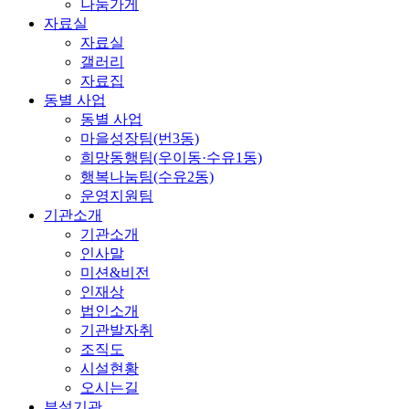
나눔가게
자료실
자료실
갤러리
자료집
동별 사업
동별 사업
마을성장팀(번3동)
희망동행팀(우이동·수유1동)
행복나눔팀(수유2동)
운영지원팀
기관소개
기관소개
인사말
미션&비전
인재상
법인소개
기관발자취
조직도
시설현황
오시는길
부설기관